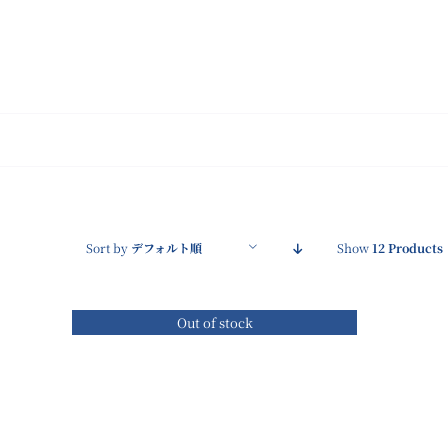
Skip
to
content
Sort by
デフォルト順
Show
12 Products
Out of stock