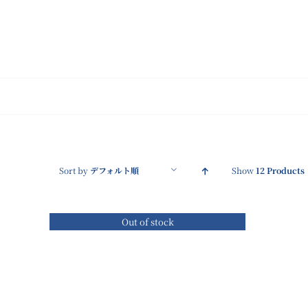
Skip
to
content
Sort by
デフォルト順
Show
12 Products
Out of stock